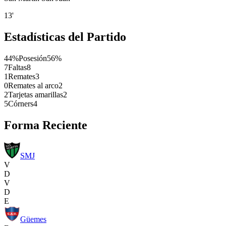
13'
Estadísticas del Partido
44%
Posesión
56%
7
Faltas
8
1
Remates
3
0
Remates al arco
2
2
Tarjetas amarillas
2
5
Córners
4
Forma Reciente
SMJ
V
D
V
D
E
Güemes