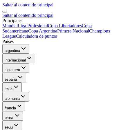
Saltar al contenido principal
Saltar al contenido principal
Principales
Mundial
Liga Profesional
Copa Libertadores
Copa
Sudamericana
Copa Argentina
Primera Nacional
Champions
League
Calculadora de puntos
Países
argentina
internacional
inglaterra
españa
italia
alemania
francia
brasil
eeuu