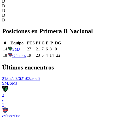
D
D
D
D
D
Posiciones en
Primera B Nacional
#
Equipo
PTS
PJ
G
E
P
DG
14
27
21
7
6
8
0
SMJ
18
19
23
5
4
14
-22
Güemes
Últimos encuentros
21/02/2026
21/02/2026
SMJ
SMJ
2
-
1
GÜE
GÜE