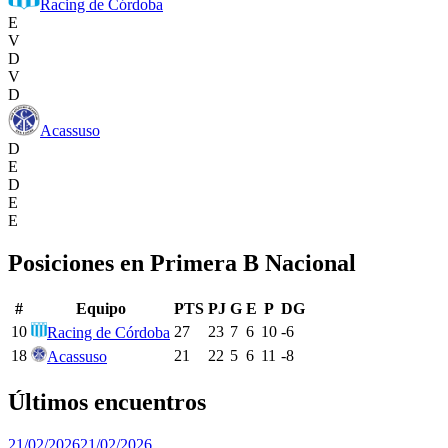
Racing de Córdoba
E
V
D
V
D
Acassuso
D
E
D
E
E
Posiciones en
Primera B Nacional
#
Equipo
PTS
PJ
G
E
P
DG
10
27
23
7
6
10
-6
Racing de Córdoba
18
21
22
5
6
11
-8
Acassuso
Últimos encuentros
21/02/2026
21/02/2026