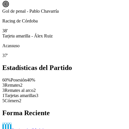
Gol de penal - Pablo Chavarría
Racing de Córdoba
38'
Tarjeta amarilla - Álex Ruiz
Acassuso
37'
Estadísticas del Partido
60%
Posesión
40%
3
Remates
2
3
Remates al arco
2
1
Tarjetas amarillas
3
5
Córners
2
Forma Reciente