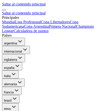
Saltar al contenido principal
Saltar al contenido principal
Principales
Mundial
Liga Profesional
Copa Libertadores
Copa
Sudamericana
Copa Argentina
Primera Nacional
Champions
League
Calculadora de puntos
Países
argentina
internacional
inglaterra
españa
italia
alemania
francia
brasil
eeuu