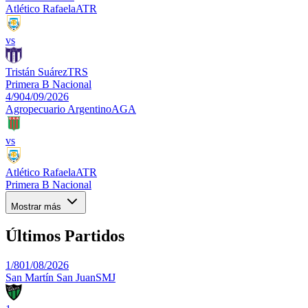
Atlético Rafaela
ATR
vs
Tristán Suárez
TRS
Primera B Nacional
4/9
04/09/2026
Agropecuario Argentino
AGA
vs
Atlético Rafaela
ATR
Primera B Nacional
Mostrar más
Últimos Partidos
1/8
01/08/2026
San Martín San Juan
SMJ