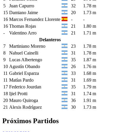
5
Juan Capurro
32
1.78 m
15
Damiano Jaime
20
1.73 m
16
Marcos Fernandez Llorente
-
-
16
Thomas Rojas
21
1.80 m
-
Valentino Arro
21
1.71 m
Delanteros
7
Martiniano Moreno
23
1.78 m
8
Nahuel Cainelli
31
1.78 m
9
Lucas Albertengo
35
1.87 m
10
Agustín Obando
26
1.76 m
11
Gabriel Esparza
33
1.68 m
11
Matías Pardo
31
1.69 m
17
Federico Jourdan
35
1.79 m
18
Ijiel Protti
31
1.74 m
20
Mauro Quiroga
36
1.91 m
21
Alexis Rodríguez
30
1.73 m
Próximos Partidos