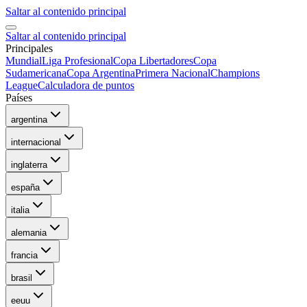
Saltar al contenido principal
Saltar al contenido principal
Principales
Mundial
Liga Profesional
Copa Libertadores
Copa
Sudamericana
Copa Argentina
Primera Nacional
Champions
League
Calculadora de puntos
Países
argentina
internacional
inglaterra
españa
italia
alemania
francia
brasil
eeuu