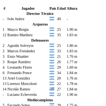
#
Jugador
País
Edad
Altura
Director Técnico
-
Iván Juárez
49
-
Arqueros
1
Mayco Bergia
25
1.90 m
12
Ramiro Martínez
35
1.83 m
Defensores
2
Agustín Solveyra
25
1.86 m
2
Marcos Fernández
33
1.83 m
3
Enzo Wuattier
21
1.76 m
3
Roque Ramírez
26
1.77 m
4
Leonardo Flores
29
1.69 m
6
Fernando Ponce
34
1.84 m
13
Ariel González
20
1.76 m
13
Lorenzo Moscoloni
22
1.78 m
14
Nicolás Ramos
27
1.84 m
-
Luciano Echeverría
22
1.90 m
Mediocampistas
5
Facundo Soloa
29
1.75 m