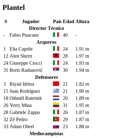
Plantel
#
Jugador
País
Edad
Altura
Director Técnico
-
Fabio Pisacane
40
-
Arqueros
1
Elia Caprile
24
1.91 m
12
Alen Sherri
28
1.97 m
24
Giuseppe Ciocci
24
1.93 m
31
Boris Radunović
30
1.94 m
Defensores
3
Riyad Idrissi
21
1.82 m
15
Juan Rodríguez
21
1.90 m
18
Othniël Raterink
20
1.89 m
26
Yerry Mina
31
1.95 m
28
Gabriele Zappa
26
1.87 m
32
Zé Pedro
29
1.87 m
33
Adam Obert
23
1.88 m
Mediocampistas