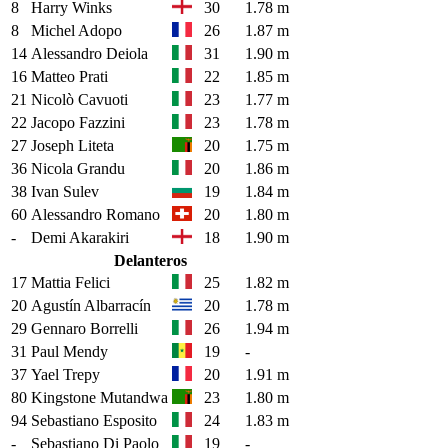
8
Harry Winks
30
1.78 m
8
Michel Adopo
26
1.87 m
14
Alessandro Deiola
31
1.90 m
16
Matteo Prati
22
1.85 m
21
Nicolò Cavuoti
23
1.77 m
22
Jacopo Fazzini
23
1.78 m
27
Joseph Liteta
20
1.75 m
36
Nicola Grandu
20
1.86 m
38
Ivan Sulev
19
1.84 m
60
Alessandro Romano
20
1.80 m
-
Demi Akarakiri
18
1.90 m
Delanteros
17
Mattia Felici
25
1.82 m
20
Agustín Albarracín
20
1.78 m
29
Gennaro Borrelli
26
1.94 m
31
Paul Mendy
19
-
37
Yael Trepy
20
1.91 m
80
Kingstone Mutandwa
23
1.80 m
94
Sebastiano Esposito
24
1.83 m
-
Sebastiano Di Paolo
19
-