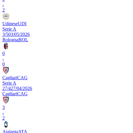
-
2
Udinese
UDI
Serie A
3/5
03/05/2026
Bologna
BOL
0
-
0
Cagliari
CAG
Serie A
27/4
27/04/2026
Cagliari
CAG
3
-
2
Atalanta
ATA