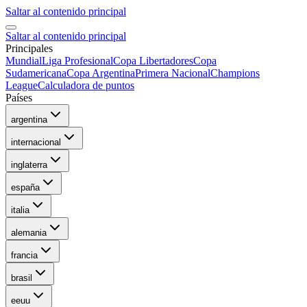
Saltar al contenido principal
Saltar al contenido principal
Principales
Mundial
Liga Profesional
Copa Libertadores
Copa
Sudamericana
Copa Argentina
Primera Nacional
Champions
League
Calculadora de puntos
Países
argentina
internacional
inglaterra
españa
italia
alemania
francia
brasil
eeuu