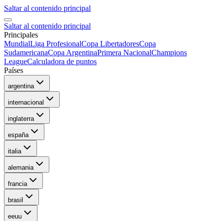
Saltar al contenido principal
Saltar al contenido principal
Principales
Mundial
Liga Profesional
Copa Libertadores
Copa
Sudamericana
Copa Argentina
Primera Nacional
Champions
League
Calculadora de puntos
Países
argentina
internacional
inglaterra
españa
italia
alemania
francia
brasil
eeuu