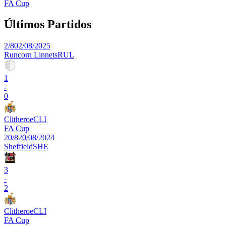
FA Cup
Últimos Partidos
2/8
02/08/2025
Runcorn Linnets
RUL
1
-
0
Clitheroe
CLI
FA Cup
20/8
20/08/2024
Sheffield
SHE
3
-
2
Clitheroe
CLI
FA Cup