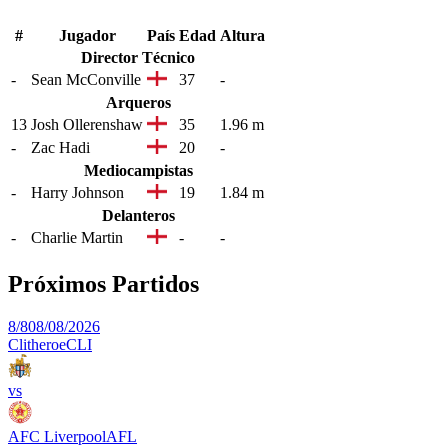
#
Jugador
País
Edad
Altura
Director Técnico
-
Sean McConville
37
-
Arqueros
13
Josh Ollerenshaw
35
1.96 m
-
Zac Hadi
20
-
Mediocampistas
-
Harry Johnson
19
1.84 m
Delanteros
-
Charlie Martin
-
-
Próximos Partidos
8/8
08/08/2026
Clitheroe
CLI
vs
AFC Liverpool
AFL