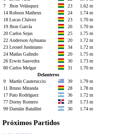
7
Jhon Velásquez
23
1.62 m
14
Robson Matheus
24
1.74 m
18
Lucas Chávez
23
1.70 m
19
Jhon García
26
1.70 m
20
Carlos Sejas
25
1.75 m
22
Anderson Ayhuana
20
1.72 m
23
Leonel Justiniano
34
1.72 m
24
Matías Galindo
20
1.75 m
26
Erwin Saavedra
30
1.73 m
80
Carlos Melgar
31
1.70 m
Delanteros
9
Martín Cauteruccio
39
1.79 m
11
Bruno Miranda
28
1.78 m
17
Pato Rodríguez
36
1.72 m
77
Dorny Romero
28
1.73 m
99
Damián Batallini
30
1.74 m
Próximos Partidos