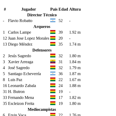
#
Jugador
País
Edad
Altura
Director Técnico
-
Flavio Robatto
52
-
Arqueros
1
Carlos Lampe
39
1.92 m
12
Juan Jose Lopez Morales
20
-
13
Diego Méndez
35
1.74 m
Defensores
2
Jesús Sagredo
32
1.80 m
3
Xavier Arreaga
31
1.84 m
4
José Sagredo
32
1.79 m
5
Santiago Echeverría
36
1.87 m
8
Luis Paz
22
1.67 m
16
Leonardo Zabala
24
1.88 m
31
H. Butron
19
-
33
Fernando Mena
17
1.82 m
35
Escleizon Freita
19
1.80 m
Mediocampistas
6
Ervin Vaca
22
1.76 m