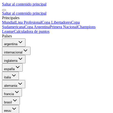
Saltar al contenido principal
Saltar al contenido principal
Principales
Mundial
Liga Profesional
Copa Libertadores
Copa
Sudamericana
Copa Argentina
Primera Nacional
Champions
League
Calculadora de puntos
Países
argentina
internacional
inglaterra
españa
italia
alemania
francia
brasil
eeuu