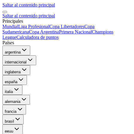
Saltar al contenido principal
Saltar al contenido principal
Principales
Mundial
Liga Profesional
Copa Libertadores
Copa
Sudamericana
Copa Argentina
Primera Nacional
Champions
League
Calculadora de puntos
Países
argentina
internacional
inglaterra
españa
italia
alemania
francia
brasil
eeuu