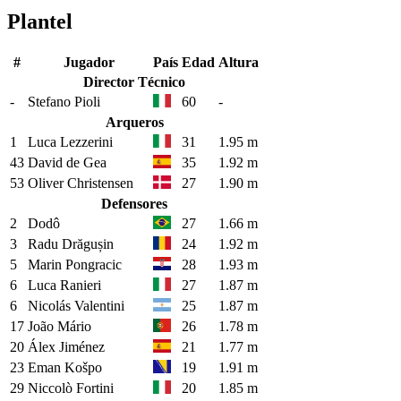
Plantel
#
Jugador
País
Edad
Altura
Director Técnico
-
Stefano Pioli
60
-
Arqueros
1
Luca Lezzerini
31
1.95 m
43
David de Gea
35
1.92 m
53
Oliver Christensen
27
1.90 m
Defensores
2
Dodô
27
1.66 m
3
Radu Drăgușin
24
1.92 m
5
Marin Pongracic
28
1.93 m
6
Luca Ranieri
27
1.87 m
6
Nicolás Valentini
25
1.87 m
17
João Mário
26
1.78 m
20
Álex Jiménez
21
1.77 m
23
Eman Košpo
19
1.91 m
29
Niccolò Fortini
20
1.85 m