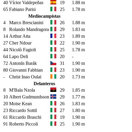
40
Víctor Valdepeñas
19
1.88 m
65
Fabiano Parisi
25
1.78 m
Mediocampistas
4
Marco Brescianini
26
1.88 m
8
Rolando Mandragora
29
1.83 m
14
Arthur Atta
23
1.89 m
27
Cher Ndour
22
1.90 m
44
Nicolò Fagioli
25
1.78 m
64
Lapo Deli
20
-
72
Antonín Barák
31
1.90 m
80
Giovanni Fabbian
23
1.90 m
-
Christ Inao Oulaï
20
1.73 m
Delanteros
8
M'Bala Nzola
29
1.85 m
10
Albert Gudmundsson
29
1.77 m
20
Moise Kean
26
1.83 m
23
Riccardo Sottil
27
1.80 m
61
Riccardo Braschi
19
1.90 m
91
Roberto Piccoli
25
1.90 m