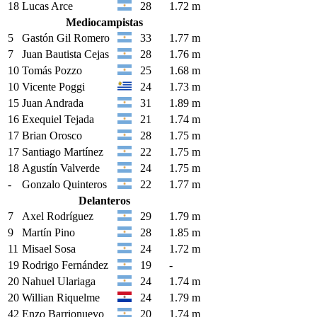
18
Lucas Arce
28
1.72 m
Mediocampistas
5
Gastón Gil Romero
33
1.77 m
7
Juan Bautista Cejas
28
1.76 m
10
Tomás Pozzo
25
1.68 m
10
Vicente Poggi
24
1.73 m
15
Juan Andrada
31
1.89 m
16
Exequiel Tejada
21
1.74 m
17
Brian Orosco
28
1.75 m
17
Santiago Martínez
22
1.75 m
18
Agustín Valverde
24
1.75 m
-
Gonzalo Quinteros
22
1.77 m
Delanteros
7
Axel Rodríguez
29
1.79 m
9
Martín Pino
28
1.85 m
11
Misael Sosa
24
1.72 m
19
Rodrigo Fernández
19
-
20
Nahuel Ulariaga
24
1.74 m
20
Willian Riquelme
24
1.79 m
42
Enzo Barrionuevo
20
1.74 m