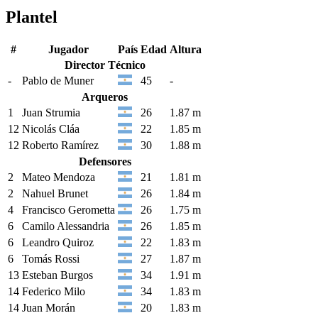
Plantel
#
Jugador
País
Edad
Altura
Director Técnico
-
Pablo de Muner
45
-
Arqueros
1
Juan Strumia
26
1.87 m
12
Nicolás Cláa
22
1.85 m
12
Roberto Ramírez
30
1.88 m
Defensores
2
Mateo Mendoza
21
1.81 m
2
Nahuel Brunet
26
1.84 m
4
Francisco Gerometta
26
1.75 m
6
Camilo Alessandria
26
1.85 m
6
Leandro Quiroz
22
1.83 m
6
Tomás Rossi
27
1.87 m
13
Esteban Burgos
34
1.91 m
14
Federico Milo
34
1.83 m
14
Juan Morán
20
1.83 m