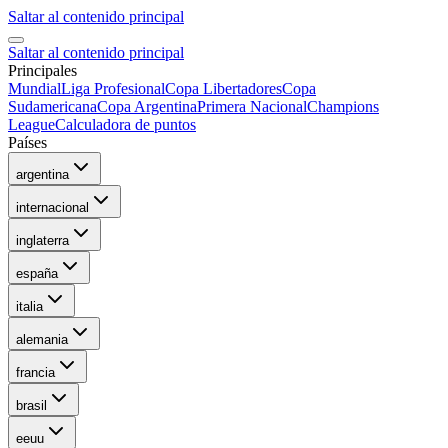
Saltar al contenido principal
Saltar al contenido principal
Principales
Mundial
Liga Profesional
Copa Libertadores
Copa
Sudamericana
Copa Argentina
Primera Nacional
Champions
League
Calculadora de puntos
Países
argentina
internacional
inglaterra
españa
italia
alemania
francia
brasil
eeuu