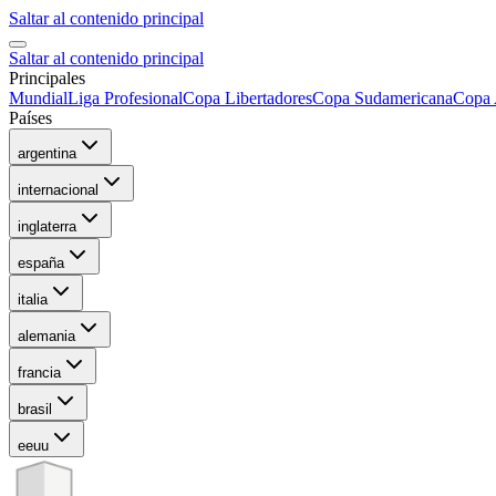
Saltar al contenido principal
Saltar al contenido principal
Principales
Mundial
Liga Profesional
Copa Libertadores
Copa Sudamericana
Copa 
Países
argentina
internacional
inglaterra
españa
italia
alemania
francia
brasil
eeuu