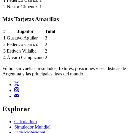
1
Federico Carrizo
1
2
Nestor Gimenez
1
Más Tarjetas Amarillas
#
Jugador
Total
1
Gustavo Aguilar
3
2
Federico Carrizo
2
3
Estiven Villalba
2
4
Álvaro Campuzano
2
Fútbol sin vueltas: resultados, fixtures, posiciones y estadísticas de
Argentina y las principales ligas del mundo.
Explorar
Calculadora
Simulador Mundial
Liga Profesional