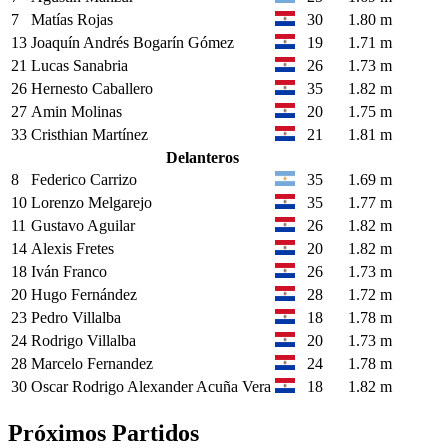
7
Matías Rojas
30
1.80 m
13
Joaquín Andrés Bogarín Gómez
19
1.71 m
21
Lucas Sanabria
26
1.73 m
26
Hernesto Caballero
35
1.82 m
27
Amin Molinas
20
1.75 m
33
Cristhian Martínez
21
1.81 m
Delanteros
8
Federico Carrizo
35
1.69 m
10
Lorenzo Melgarejo
35
1.77 m
11
Gustavo Aguilar
26
1.82 m
14
Alexis Fretes
20
1.82 m
18
Iván Franco
26
1.73 m
20
Hugo Fernández
28
1.72 m
23
Pedro Villalba
18
1.78 m
24
Rodrigo Villalba
20
1.73 m
28
Marcelo Fernandez
24
1.78 m
30
Oscar Rodrigo Alexander Acuña Vera
18
1.82 m
Próximos Partidos