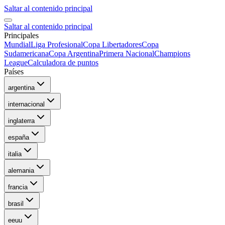
Saltar al contenido principal
Saltar al contenido principal
Principales
Mundial
Liga Profesional
Copa Libertadores
Copa
Sudamericana
Copa Argentina
Primera Nacional
Champions
League
Calculadora de puntos
Países
argentina
internacional
inglaterra
españa
italia
alemania
francia
brasil
eeuu