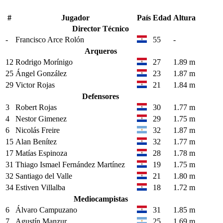
#
Jugador
País
Edad
Altura
Director Técnico
-
Francisco Arce Rolón
55
-
Arqueros
12
Rodrigo Morínigo
27
1.89 m
25
Ángel González
23
1.87 m
29
Victor Rojas
21
1.84 m
Defensores
3
Robert Rojas
30
1.77 m
4
Nestor Gimenez
29
1.75 m
6
Nicolás Freire
32
1.87 m
15
Alan Benítez
32
1.77 m
17
Matías Espinoza
28
1.78 m
31
Thiago Ismael Fernández Martínez
19
1.75 m
32
Santiago del Valle
21
1.80 m
34
Estiven Villalba
18
1.72 m
Mediocampistas
6
Álvaro Campuzano
31
1.85 m
7
Agustín Manzur
25
1.69 m