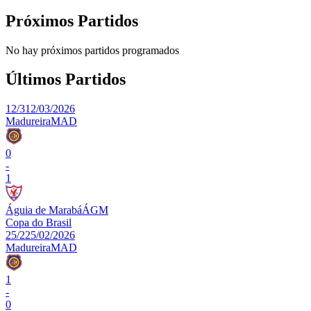
Próximos Partidos
No hay próximos partidos programados
Últimos Partidos
12/3
12/03/2026
Madureira
MAD
0
-
1
Águia de Marabá
ÁGM
Copa do Brasil
25/2
25/02/2026
Madureira
MAD
1
-
0