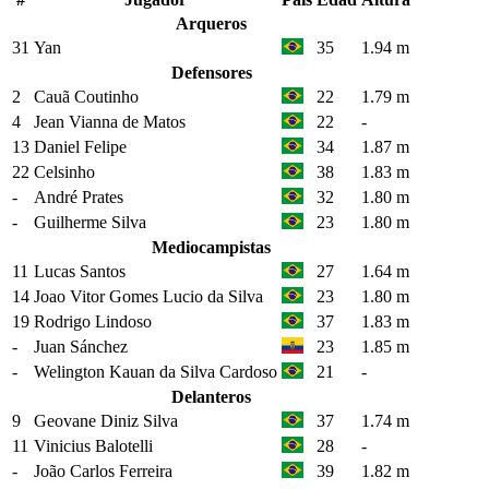
Arqueros
31
Yan
35
1.94 m
Defensores
2
Cauã Coutinho
22
1.79 m
4
Jean Vianna de Matos
22
-
13
Daniel Felipe
34
1.87 m
22
Celsinho
38
1.83 m
-
André Prates
32
1.80 m
-
Guilherme Silva
23
1.80 m
Mediocampistas
11
Lucas Santos
27
1.64 m
14
Joao Vitor Gomes Lucio da Silva
23
1.80 m
19
Rodrigo Lindoso
37
1.83 m
-
Juan Sánchez
23
1.85 m
-
Welington Kauan da Silva Cardoso
21
-
Delanteros
9
Geovane Diniz Silva
37
1.74 m
11
Vinicius Balotelli
28
-
-
João Carlos Ferreira
39
1.82 m