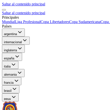
Saltar al contenido principal
Saltar al contenido principal
Principales
Mundial
Liga Profesional
Copa Libertadores
Copa Sudamericana
Copa 
Países
argentina
internacional
inglaterra
españa
italia
alemania
francia
brasil
eeuu