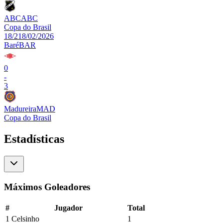
ABC
ABC
Copa do Brasil
18/2
18/02/2026
Baré
BAR
0
-
3
Madureira
MAD
Copa do Brasil
Estadísticas
Máximos Goleadores
#
Jugador
Total
1
Celsinho
1