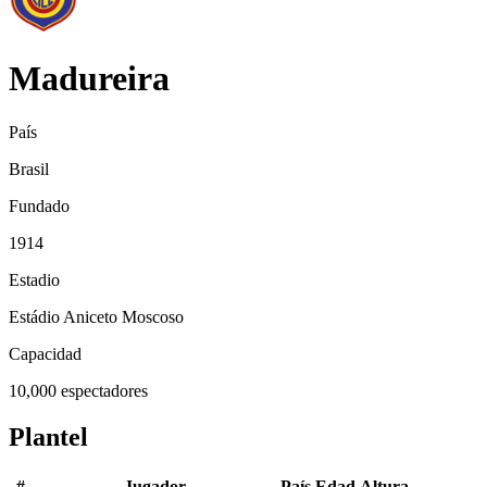
Madureira
País
Brasil
Fundado
1914
Estadio
Estádio Aniceto Moscoso
Capacidad
10,000
espectadores
Plantel
#
Jugador
País
Edad
Altura