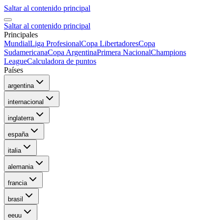
Saltar al contenido principal
Saltar al contenido principal
Principales
Mundial
Liga Profesional
Copa Libertadores
Copa
Sudamericana
Copa Argentina
Primera Nacional
Champions
League
Calculadora de puntos
Países
argentina
internacional
inglaterra
españa
italia
alemania
francia
brasil
eeuu