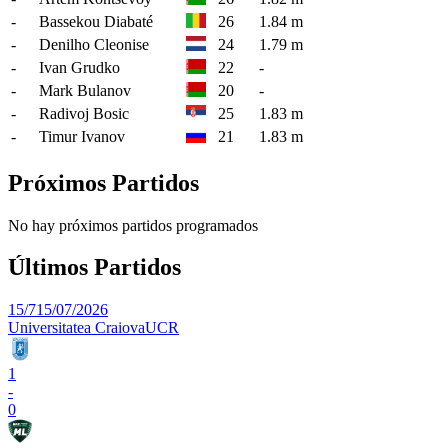
-
Bassekou Diabaté
26
1.84 m
-
Denilho Cleonise
24
1.79 m
-
Ivan Grudko
22
-
-
Mark Bulanov
20
-
-
Radivoj Bosic
25
1.83 m
-
Timur Ivanov
21
1.83 m
Próximos Partidos
No hay próximos partidos programados
Últimos Partidos
15/7
15/07/2026
Universitatea Craiova
UCR
1
-
0