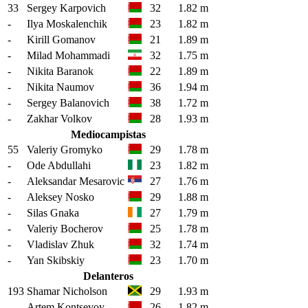
33
Sergey Karpovich
32
1.82 m
-
Ilya Moskalenchik
23
1.82 m
-
Kirill Gomanov
21
1.89 m
-
Milad Mohammadi
32
1.75 m
-
Nikita Baranok
22
1.89 m
-
Nikita Naumov
36
1.94 m
-
Sergey Balanovich
38
1.72 m
-
Zakhar Volkov
28
1.93 m
Mediocampistas
55
Valeriy Gromyko
29
1.78 m
-
Ode Abdullahi
23
1.82 m
-
Aleksandar Mesarovic
27
1.76 m
-
Aleksey Nosko
29
1.88 m
-
Silas Gnaka
27
1.79 m
-
Valeriy Bocherov
25
1.78 m
-
Vladislav Zhuk
32
1.74 m
-
Yan Skibskiy
23
1.70 m
Delanteros
193
Shamar Nicholson
29
1.93 m
-
Artem Kontsevoy
26
1.82 m