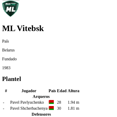
ML Vitebsk
País
Belarus
Fundado
1983
Plantel
#
Jugador
País
Edad
Altura
Arqueros
-
Pavel Pavlyuchenko
28
1.94 m
-
Pavel Shcherbachenya
30
1.81 m
Defensores