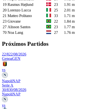
19
Rasmus Højlund
23
1.91 m
20
Lorenzo Lucca
25
2.01 m
21
Matteo Politano
33
1.71 m
23
Giovane
22
1.84 m
27
Alisson Santos
23
1.77 m
70
Noa Lang
27
1.76 m
Próximos Partidos
22/8
22/08/2026
Genoa
GEN
vs
Napoli
NAP
Serie A
30/8
30/08/2026
Napoli
NAP
vs