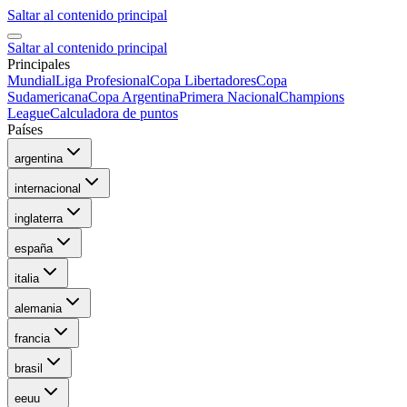
Saltar al contenido principal
Saltar al contenido principal
Principales
Mundial
Liga Profesional
Copa Libertadores
Copa
Sudamericana
Copa Argentina
Primera Nacional
Champions
League
Calculadora de puntos
Países
argentina
internacional
inglaterra
españa
italia
alemania
francia
brasil
eeuu