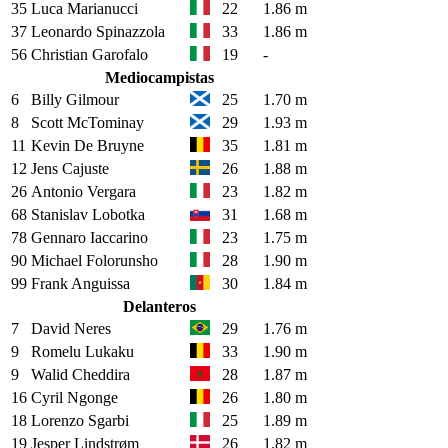
35
Luca Marianucci
22
1.86 m
37
Leonardo Spinazzola
33
1.86 m
56
Christian Garofalo
19
-
Mediocampistas
6
Billy Gilmour
25
1.70 m
8
Scott McTominay
29
1.93 m
11
Kevin De Bruyne
35
1.81 m
12
Jens Cajuste
26
1.88 m
26
Antonio Vergara
23
1.82 m
68
Stanislav Lobotka
31
1.68 m
78
Gennaro Iaccarino
23
1.75 m
90
Michael Folorunsho
28
1.90 m
99
Frank Anguissa
30
1.84 m
Delanteros
7
David Neres
29
1.76 m
9
Romelu Lukaku
33
1.90 m
9
Walid Cheddira
28
1.87 m
16
Cyril Ngonge
26
1.80 m
18
Lorenzo Sgarbi
25
1.89 m
19
Jesper Lindstrøm
26
1.82 m