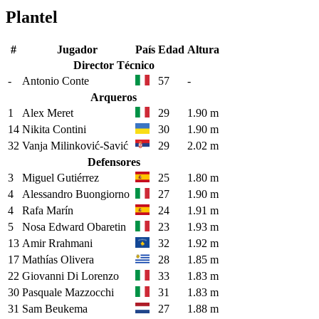
Plantel
#
Jugador
País
Edad
Altura
Director Técnico
-
Antonio Conte
57
-
Arqueros
1
Alex Meret
29
1.90 m
14
Nikita Contini
30
1.90 m
32
Vanja Milinković-Savić
29
2.02 m
Defensores
3
Miguel Gutiérrez
25
1.80 m
4
Alessandro Buongiorno
27
1.90 m
4
Rafa Marín
24
1.91 m
5
Nosa Edward Obaretin
23
1.93 m
13
Amir Rrahmani
32
1.92 m
17
Mathías Olivera
28
1.85 m
22
Giovanni Di Lorenzo
33
1.83 m
30
Pasquale Mazzocchi
31
1.83 m
31
Sam Beukema
27
1.88 m