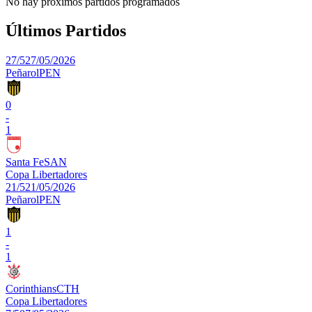
No hay próximos partidos programados
Últimos Partidos
27/5
27/05/2026
Peñarol
PEN
0
-
1
Santa Fe
SAN
Copa Libertadores
21/5
21/05/2026
Peñarol
PEN
1
-
1
Corinthians
CTH
Copa Libertadores