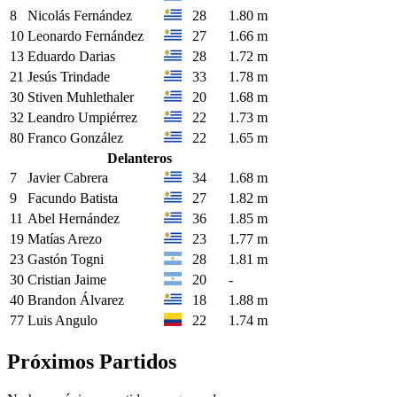
8
Nicolás Fernández
28
1.80 m
10
Leonardo Fernández
27
1.66 m
13
Eduardo Darias
28
1.72 m
21
Jesús Trindade
33
1.78 m
30
Stiven Muhlethaler
20
1.68 m
32
Leandro Umpiérrez
22
1.73 m
80
Franco González
22
1.65 m
Delanteros
7
Javier Cabrera
34
1.68 m
9
Facundo Batista
27
1.82 m
11
Abel Hernández
36
1.85 m
19
Matías Arezo
23
1.77 m
23
Gastón Togni
28
1.81 m
30
Cristian Jaime
20
-
40
Brandon Álvarez
18
1.88 m
77
Luis Angulo
22
1.74 m
Próximos Partidos