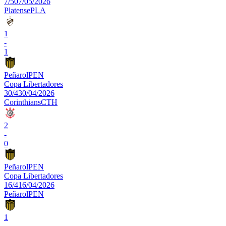
7/5
07/05/2026
Platense
PLA
1
-
1
Peñarol
PEN
Copa Libertadores
30/4
30/04/2026
Corinthians
CTH
2
-
0
Peñarol
PEN
Copa Libertadores
16/4
16/04/2026
Peñarol
PEN
1