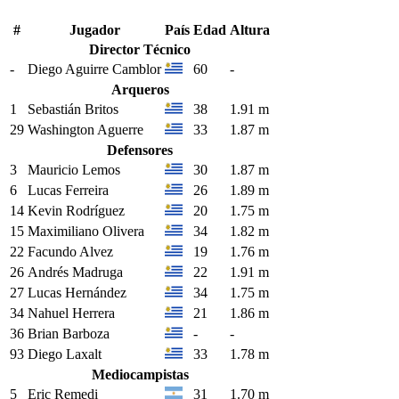
#
Jugador
País
Edad
Altura
Director Técnico
-
Diego Aguirre Camblor
60
-
Arqueros
1
Sebastián Britos
38
1.91 m
29
Washington Aguerre
33
1.87 m
Defensores
3
Mauricio Lemos
30
1.87 m
6
Lucas Ferreira
26
1.89 m
14
Kevin Rodríguez
20
1.75 m
15
Maximiliano Olivera
34
1.82 m
22
Facundo Alvez
19
1.76 m
26
Andrés Madruga
22
1.91 m
27
Lucas Hernández
34
1.75 m
34
Nahuel Herrera
21
1.86 m
36
Brian Barboza
-
-
93
Diego Laxalt
33
1.78 m
Mediocampistas
5
Eric Remedi
31
1.70 m