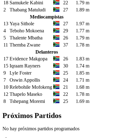
18
Samukele Kabini
22
1.79 m
2
Thabang Matuludi
27
1.89 m
Mediocampistas
13
Yaya Sithole
27
1.97 m
4
Teboho Mokoena
29
1.77 m
5
Thalente Mbatha
26
1.79 m
11
Themba Zwane
37
1.78 m
Delanteros
17
Evidence Makgopa
26
1.83 m
15
Iqraam Rayners
30
1.74 m
9
Lyle Foster
25
1.85 m
7
Oswin Appollis
24
1.71 m
10
Relebohile Mofokeng
21
1.68 m
12
Thapelo Maseko
22
1.78 m
8
Tshepang Moremi
25
1.69 m
Próximos Partidos
No hay próximos partidos programados