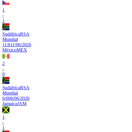
1
-
1
Sudáfrica
RSA
Mundial
11/6
11/06/2026
México
MEX
2
-
0
Sudáfrica
RSA
Mundial
6/6
06/06/2026
Jamaica
JAM
1
-
1