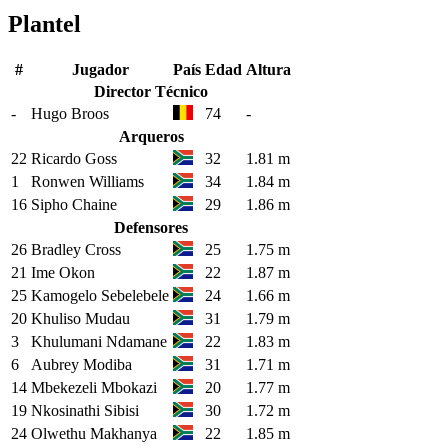
Plantel
#
Jugador
País
Edad
Altura
Director Técnico
-
Hugo Broos
74
-
Arqueros
22
Ricardo Goss
32
1.81 m
1
Ronwen Williams
34
1.84 m
16
Sipho Chaine
29
1.86 m
Defensores
26
Bradley Cross
25
1.75 m
21
Ime Okon
22
1.87 m
25
Kamogelo Sebelebele
24
1.66 m
20
Khuliso Mudau
31
1.79 m
3
Khulumani Ndamane
22
1.83 m
6
Aubrey Modiba
31
1.71 m
14
Mbekezeli Mbokazi
20
1.77 m
19
Nkosinathi Sibisi
30
1.72 m
24
Olwethu Makhanya
22
1.85 m