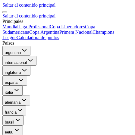
Saltar al contenido principal
Saltar al contenido principal
Principales
Mundial
Liga Profesional
Copa Libertadores
Copa
Sudamericana
Copa Argentina
Primera Nacional
Champions
League
Calculadora de puntos
Países
argentina
internacional
inglaterra
españa
italia
alemania
francia
brasil
eeuu