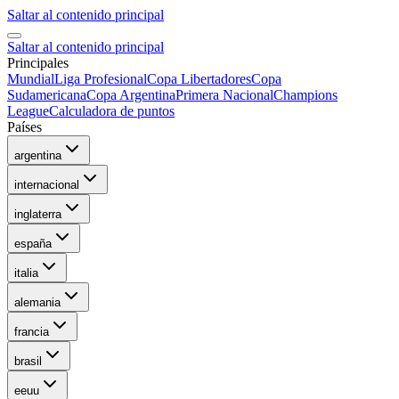
Saltar al contenido principal
Saltar al contenido principal
Principales
Mundial
Liga Profesional
Copa Libertadores
Copa
Sudamericana
Copa Argentina
Primera Nacional
Champions
League
Calculadora de puntos
Países
argentina
internacional
inglaterra
españa
italia
alemania
francia
brasil
eeuu