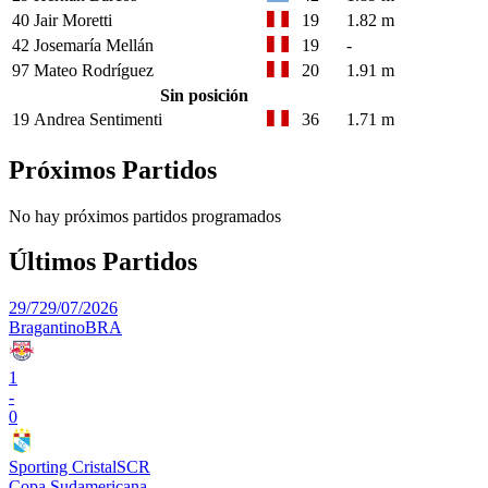
40
Jair Moretti
19
1.82 m
42
Josemaría Mellán
19
-
97
Mateo Rodríguez
20
1.91 m
Sin posición
19
Andrea Sentimenti
36
1.71 m
Próximos Partidos
No hay próximos partidos programados
Últimos Partidos
29/7
29/07/2026
Bragantino
BRA
1
-
0
Sporting Cristal
SCR
Copa Sudamericana