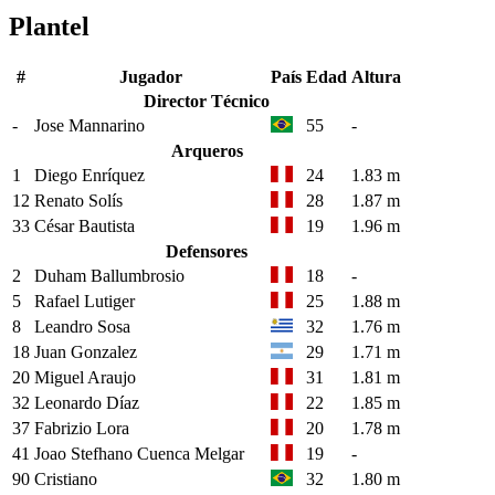
Plantel
#
Jugador
País
Edad
Altura
Director Técnico
-
Jose Mannarino
55
-
Arqueros
1
Diego Enríquez
24
1.83 m
12
Renato Solís
28
1.87 m
33
César Bautista
19
1.96 m
Defensores
2
Duham Ballumbrosio
18
-
5
Rafael Lutiger
25
1.88 m
8
Leandro Sosa
32
1.76 m
18
Juan Gonzalez
29
1.71 m
20
Miguel Araujo
31
1.81 m
32
Leonardo Díaz
22
1.85 m
37
Fabrizio Lora
20
1.78 m
41
Joao Stefhano Cuenca Melgar
19
-
90
Cristiano
32
1.80 m