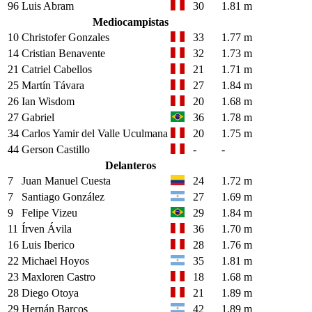
96
Luis Abram
30
1.81 m
Mediocampistas
10
Christofer Gonzales
33
1.77 m
14
Cristian Benavente
32
1.73 m
21
Catriel Cabellos
21
1.71 m
25
Martín Távara
27
1.84 m
26
Ian Wisdom
20
1.68 m
27
Gabriel
36
1.78 m
34
Carlos Yamir del Valle Uculmana
20
1.75 m
44
Gerson Castillo
-
-
Delanteros
7
Juan Manuel Cuesta
24
1.72 m
7
Santiago González
27
1.69 m
9
Felipe Vizeu
29
1.84 m
11
Írven Ávila
36
1.70 m
16
Luis Iberico
28
1.76 m
22
Michael Hoyos
35
1.81 m
23
Maxloren Castro
18
1.68 m
28
Diego Otoya
21
1.89 m
29
Hernán Barcos
42
1.89 m