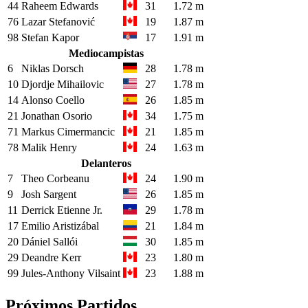
44
Raheem Edwards
31
1.72 m
76
Lazar Stefanović
19
1.87 m
98
Stefan Kapor
17
1.91 m
Mediocampistas
6
Niklas Dorsch
28
1.78 m
10
Djordje Mihailovic
27
1.78 m
14
Alonso Coello
26
1.85 m
21
Jonathan Osorio
34
1.75 m
71
Markus Cimermancic
21
1.85 m
78
Malik Henry
24
1.63 m
Delanteros
7
Theo Corbeanu
24
1.90 m
9
Josh Sargent
26
1.85 m
11
Derrick Etienne Jr.
29
1.78 m
17
Emilio Aristizábal
21
1.84 m
20
Dániel Sallói
30
1.85 m
29
Deandre Kerr
23
1.80 m
99
Jules-Anthony Vilsaint
23
1.88 m
Próximos Partidos