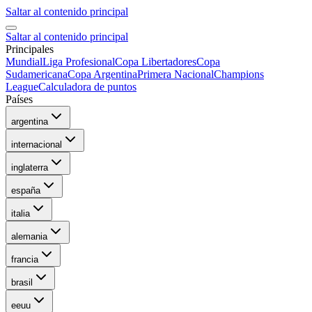
Saltar al contenido principal
Saltar al contenido principal
Principales
Mundial
Liga Profesional
Copa Libertadores
Copa
Sudamericana
Copa Argentina
Primera Nacional
Champions
League
Calculadora de puntos
Países
argentina
internacional
inglaterra
españa
italia
alemania
francia
brasil
eeuu