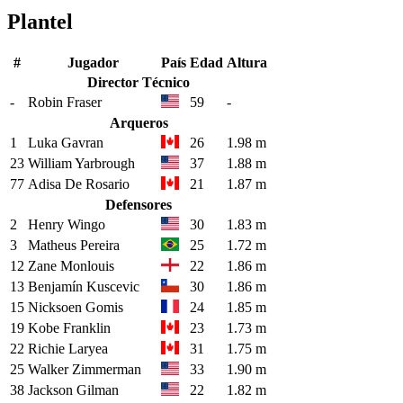
Plantel
#
Jugador
País
Edad
Altura
Director Técnico
-
Robin Fraser
59
-
Arqueros
1
Luka Gavran
26
1.98 m
23
William Yarbrough
37
1.88 m
77
Adisa De Rosario
21
1.87 m
Defensores
2
Henry Wingo
30
1.83 m
3
Matheus Pereira
25
1.72 m
12
Zane Monlouis
22
1.86 m
13
Benjamín Kuscevic
30
1.86 m
15
Nicksoen Gomis
24
1.85 m
19
Kobe Franklin
23
1.73 m
22
Richie Laryea
31
1.75 m
25
Walker Zimmerman
33
1.90 m
38
Jackson Gilman
22
1.82 m