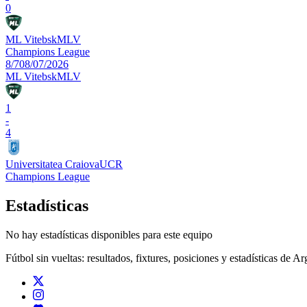
0
ML Vitebsk
MLV
Champions League
8/7
08/07/2026
ML Vitebsk
MLV
1
-
4
Universitatea Craiova
UCR
Champions League
Estadísticas
No hay estadísticas disponibles para este equipo
Fútbol sin vueltas: resultados, fixtures, posiciones y estadísticas de A