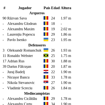
#
Jugador
País
Edad
Altura
Arqueros
90
Răzvan Sava
24
1.97 m
-
Alexandru Glodean
18
-
-
Alexandru Maxim
19
2.02 m
-
Laurențiu Popescu
29
1.86 m
-
Pavlo Isenko
23
1.95 m
Defensores
3
Oleksandr Romanchuk
26
1.93 m
11
Ronaldo Webster
25
1.75 m
17
Adrian Rus
30
1.88 m
39
Darius Fălcușan
20
1.87 m
-
Juraj Badelj
22
1.90 m
-
Nicușor Bancu
33
1.78 m
-
Nikola Stevanovic
27
1.90 m
-
Vladimir Screciu
26
1.84 m
Mediocampistas
-
Alexandru Cicâldău
29
1.78 m
-
Alexandru Crețu
34
1.90 m