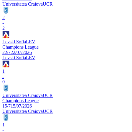
Universitatea Craiova
UCR
2
-
2
Levski Sofia
LEV
Champions League
22/7
22/07/2026
Levski Sofia
LEV
1
-
0
Universitatea Craiova
UCR
Champions League
15/7
15/07/2026
Universitatea Craiova
UCR
1
-