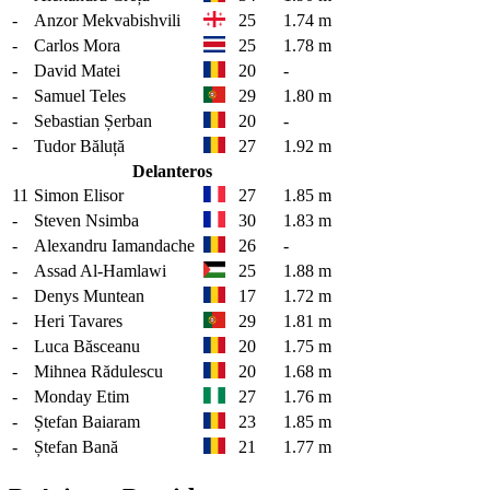
-
Anzor Mekvabishvili
25
1.74 m
-
Carlos Mora
25
1.78 m
-
David Matei
20
-
-
Samuel Teles
29
1.80 m
-
Sebastian Șerban
20
-
-
Tudor Băluță
27
1.92 m
Delanteros
11
Simon Elisor
27
1.85 m
-
Steven Nsimba
30
1.83 m
-
Alexandru Iamandache
26
-
-
Assad Al-Hamlawi
25
1.88 m
-
Denys Muntean
17
1.72 m
-
Heri Tavares
29
1.81 m
-
Luca Băsceanu
20
1.75 m
-
Mihnea Rădulescu
20
1.68 m
-
Monday Etim
27
1.76 m
-
Ștefan Baiaram
23
1.85 m
-
Ștefan Bană
21
1.77 m