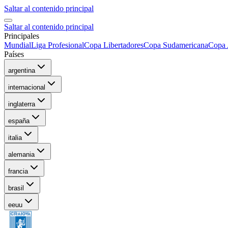
Saltar al contenido principal
Saltar al contenido principal
Principales
Mundial
Liga Profesional
Copa Libertadores
Copa Sudamericana
Copa 
Países
argentina
internacional
inglaterra
españa
italia
alemania
francia
brasil
eeuu