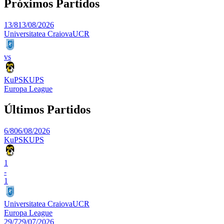
Próximos Partidos
13/8
13/08/2026
Universitatea Craiova
UCR
vs
KuPS
KUPS
Europa League
Últimos Partidos
6/8
06/08/2026
KuPS
KUPS
1
-
1
Universitatea Craiova
UCR
Europa League
29/7
29/07/2026