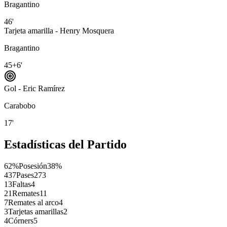
Bragantino
46'
Tarjeta amarilla - Henry Mosquera
Bragantino
45+6'
Gol - Eric Ramírez
Carabobo
17'
Estadísticas del Partido
62%
Posesión
38%
437
Pases
273
13
Faltas
4
21
Remates
11
7
Remates al arco
4
3
Tarjetas amarillas
2
4
Córners
5