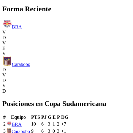
Forma Reciente
BRA
V
D
V
E
V
Carabobo
D
V
D
V
D
Posiciones en
Copa Sudamericana
#
Equipo
PTS
PJ
G
E
P
DG
2
10
6
3
1
2
+
7
BRA
3
9
6
3
0
3
+
1
Carabobo