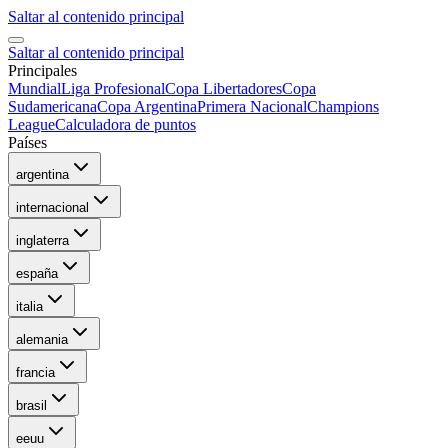
Saltar al contenido principal
Saltar al contenido principal
Principales
Mundial
Liga Profesional
Copa Libertadores
Copa
Sudamericana
Copa Argentina
Primera Nacional
Champions
League
Calculadora de puntos
Países
argentina
internacional
inglaterra
españa
italia
alemania
francia
brasil
eeuu