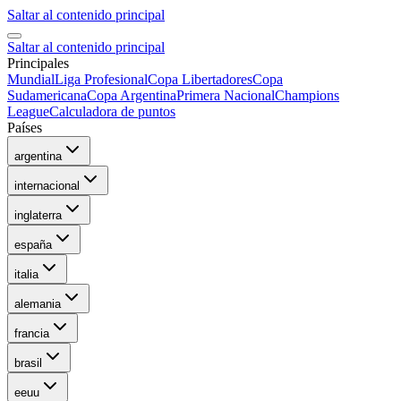
Saltar al contenido principal
Saltar al contenido principal
Principales
Mundial
Liga Profesional
Copa Libertadores
Copa
Sudamericana
Copa Argentina
Primera Nacional
Champions
League
Calculadora de puntos
Países
argentina
internacional
inglaterra
españa
italia
alemania
francia
brasil
eeuu