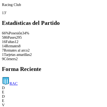
Racing Club
13'
Estadísticas del Partido
66%
Posesión
34%
586
Pases
295
16
Faltas
12
14
Remates
8
7
Remates al arco
2
1
Tarjetas amarillas
2
9
Córners
2
Forma Reciente
RAC
D
E
D
E
V