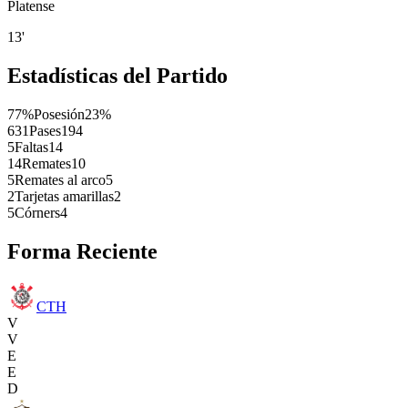
Platense
13'
Estadísticas del Partido
77%
Posesión
23%
631
Pases
194
5
Faltas
14
14
Remates
10
5
Remates al arco
5
2
Tarjetas amarillas
2
5
Córners
4
Forma Reciente
CTH
V
V
E
E
D