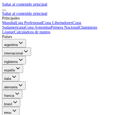
Saltar al contenido principal
Saltar al contenido principal
Principales
Mundial
Liga Profesional
Copa Libertadores
Copa
Sudamericana
Copa Argentina
Primera Nacional
Champions
League
Calculadora de puntos
Países
argentina
internacional
inglaterra
españa
italia
alemania
francia
brasil
eeuu