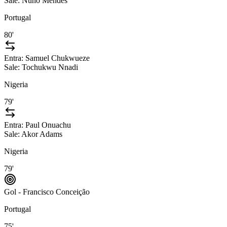
Sale:
Nuno Mendes
Portugal
80'
Entra:
Samuel Chukwueze
Sale:
Tochukwu Nnadi
Nigeria
79'
Entra:
Paul Onuachu
Sale:
Akor Adams
Nigeria
79'
Gol - Francisco Conceição
Portugal
75'