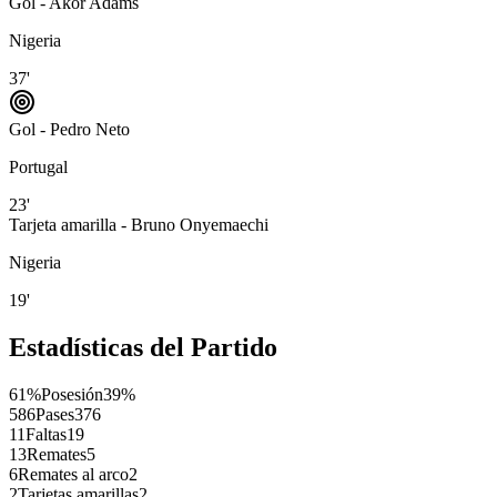
Gol - Akor Adams
Nigeria
37'
Gol - Pedro Neto
Portugal
23'
Tarjeta amarilla - Bruno Onyemaechi
Nigeria
19'
Estadísticas del Partido
61%
Posesión
39%
586
Pases
376
11
Faltas
19
13
Remates
5
6
Remates al arco
2
2
Tarjetas amarillas
2