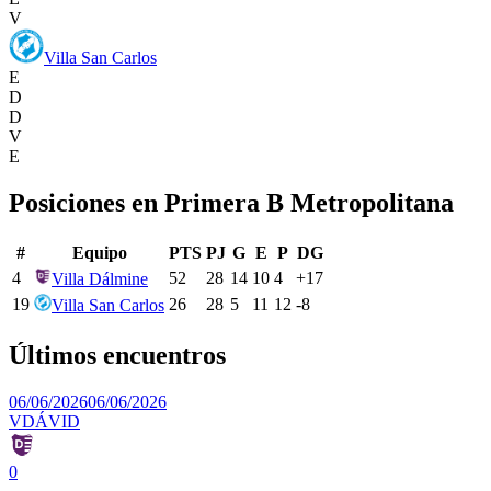
V
Villa San Carlos
E
D
D
V
E
Posiciones en
Primera B Metropolitana
#
Equipo
PTS
PJ
G
E
P
DG
4
52
28
14
10
4
+
17
Villa Dálmine
19
26
28
5
11
12
-8
Villa San Carlos
Últimos encuentros
06/06/2026
06/06/2026
VDÁ
VID
0