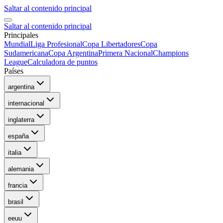
Saltar al contenido principal
Saltar al contenido principal
Principales
Mundial
Liga Profesional
Copa Libertadores
Copa
Sudamericana
Copa Argentina
Primera Nacional
Champions
League
Calculadora de puntos
Países
argentina
internacional
inglaterra
españa
italia
alemania
francia
brasil
eeuu