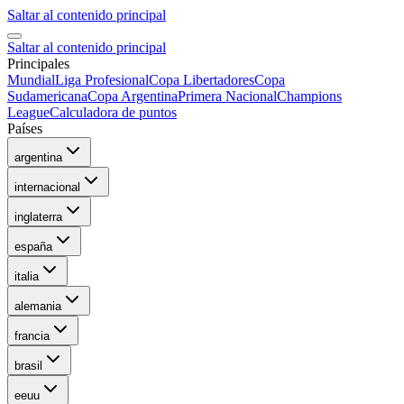
Saltar al contenido principal
Saltar al contenido principal
Principales
Mundial
Liga Profesional
Copa Libertadores
Copa
Sudamericana
Copa Argentina
Primera Nacional
Champions
League
Calculadora de puntos
Países
argentina
internacional
inglaterra
españa
italia
alemania
francia
brasil
eeuu