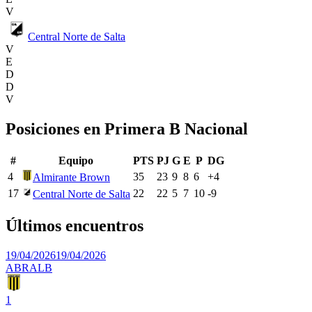
V
Central Norte de Salta
V
E
D
D
V
Posiciones en
Primera B Nacional
#
Equipo
PTS
PJ
G
E
P
DG
4
35
23
9
8
6
+
4
Almirante Brown
17
22
22
5
7
10
-9
Central Norte de Salta
Últimos encuentros
19/04/2026
19/04/2026
ABR
ALB
1