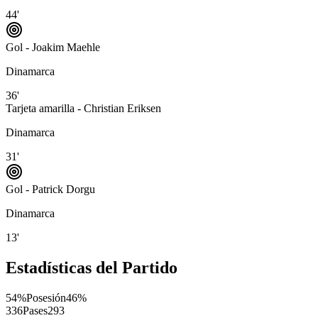
44'
Gol - Joakim Maehle
Dinamarca
36'
Tarjeta amarilla - Christian Eriksen
Dinamarca
31'
Gol - Patrick Dorgu
Dinamarca
13'
Estadísticas del Partido
54%
Posesión
46%
336
Pases
293