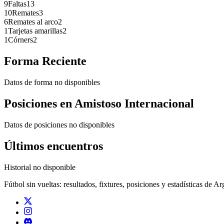
9
Faltas
13
10
Remates
3
6
Remates al arco
2
1
Tarjetas amarillas
2
1
Córners
2
Forma Reciente
Datos de forma no disponibles
Posiciones en
Amistoso Internacional
Datos de posiciones no disponibles
Últimos encuentros
Historial no disponible
Fútbol sin vueltas: resultados, fixtures, posiciones y estadísticas de A