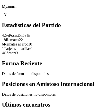
Myanmar
13'
Estadísticas del Partido
42%
Posesión
58%
18
Remates
22
6
Remates al arco
10
1
Tarjetas amarillas
0
4
Córners
3
Forma Reciente
Datos de forma no disponibles
Posiciones en
Amistoso Internacional
Datos de posiciones no disponibles
Últimos encuentros