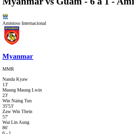
Myanmar
vs
Guam
- 6 a 1
- Ami
Amistoso Internacional
Myanmar
MMR
Nanda Kyaw
13'
Maung Maung Lwin
23'
Win Naing Tun
35'
53'
Zaw Win Thein
57'
Wai Lin Aung
86'
6 - 1