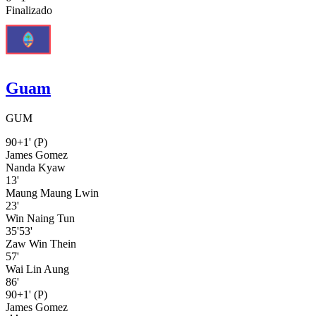
Finalizado
Guam
GUM
90+1'
(P)
James Gomez
Nanda Kyaw
13'
Maung Maung Lwin
23'
Win Naing Tun
35'
53'
Zaw Win Thein
57'
Wai Lin Aung
86'
90+1'
(P)
James Gomez