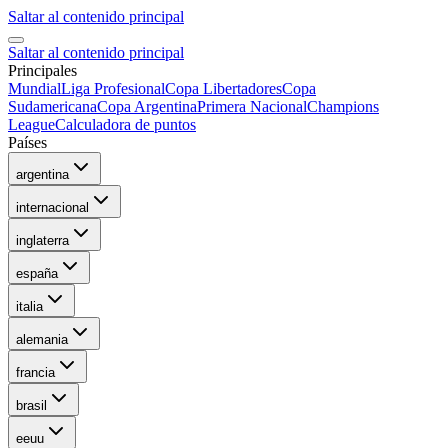
Saltar al contenido principal
Saltar al contenido principal
Principales
Mundial
Liga Profesional
Copa Libertadores
Copa
Sudamericana
Copa Argentina
Primera Nacional
Champions
League
Calculadora de puntos
Países
argentina
internacional
inglaterra
españa
italia
alemania
francia
brasil
eeuu