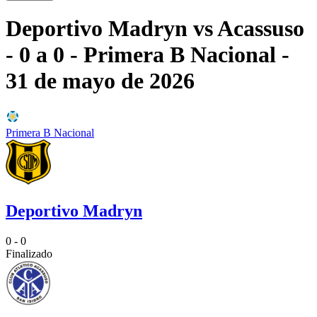
Deportivo Madryn
vs
Acassuso
- 0 a 0
- Primera B Nacional
-
31 de mayo de 2026
Primera B Nacional
Deportivo Madryn
0 - 0
Finalizado