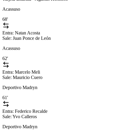
Acassuso
68'
Entra:
Natan Acosta
Sale:
Juan Ponce de León
Acassuso
62'
Entra:
Marcelo Meli
Sale:
Mauricio Cuero
Deportivo Madryn
61'
Entra:
Federico Recalde
Sale:
Yvo Calleros
Deportivo Madryn