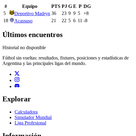
#
Equipo
PTS
PJ
G
E
P
DG
5
36
23
9
9
5
+
8
Deportivo Madryn
18
21
22
5
6
11
-8
Acassuso
Últimos encuentros
Historial no disponible
Fútbol sin vueltas: resultados, fixtures, posiciones y estadísticas de
Argentina y las principales ligas del mundo.
Explorar
Calculadora
Simulador Mundial
Liga Profesional
Información