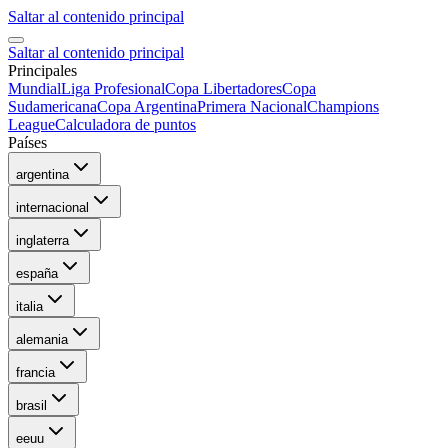
Saltar al contenido principal
Saltar al contenido principal
Principales
Mundial
Liga Profesional
Copa Libertadores
Copa
Sudamericana
Copa Argentina
Primera Nacional
Champions
League
Calculadora de puntos
Países
argentina
internacional
inglaterra
españa
italia
alemania
francia
brasil
eeuu