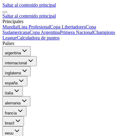
Saltar al contenido principal
Saltar al contenido principal
Principales
Mundial
Liga Profesional
Copa Libertadores
Copa
Sudamericana
Copa Argentina
Primera Nacional
Champions
League
Calculadora de puntos
Países
argentina
internacional
inglaterra
españa
italia
alemania
francia
brasil
eeuu