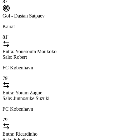
87'
Gol - Dastan Satpaev
Kairat
81'
Entra:
Youssoufa Moukoko
Sale:
Robert
FC København
79'
Entra:
Yoram Zague
Sale:
Junnosuke Suzuki
FC København
79'
Entra:
Ricardinho
Sale:
Edmilson