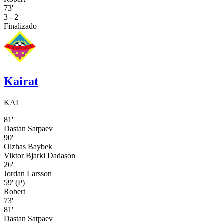
73'
3 - 2
Finalizado
Kairat
KAI
81'
Dastan Satpaev
90'
Olzhas Baybek
Viktor Bjarki Dadason
26'
Jordan Larsson
59'
(P)
Robert
73'
81'
Dastan Satpaev