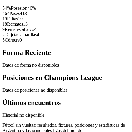
54%
Posesión
46%
464
Pases
413
19
Faltas
10
18
Remates
13
9
Remates al arco
4
2
Tarjetas amarillas
4
5
Córners
0
Forma Reciente
Datos de forma no disponibles
Posiciones en
Champions League
Datos de posiciones no disponibles
Últimos encuentros
Historial no disponible
Fútbol sin vueltas: resultados, fixtures, posiciones y estadísticas de
Argentina y las principales ligas del mundo.