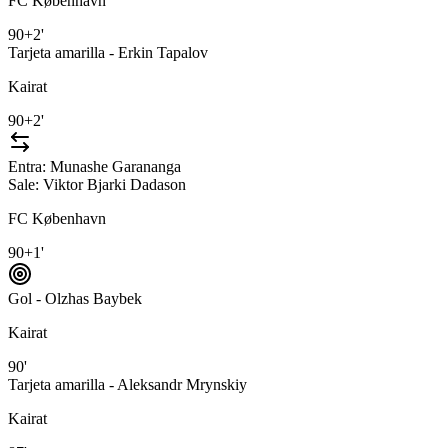
FC København
90+2'
Tarjeta amarilla - Erkin Tapalov
Kairat
90+2'
Entra:
Munashe Garananga
Sale:
Viktor Bjarki Dadason
FC København
90+1'
Gol - Olzhas Baybek
Kairat
90'
Tarjeta amarilla - Aleksandr Mrynskiy
Kairat