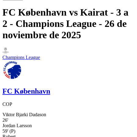
FC København
vs
Kairat
- 3 a
2
- Champions League
- 26 de
noviembre de 2025
Champions League
FC København
COP
Viktor Bjarki Dadason
26'
Jordan Larsson
59'
(P)
Robert