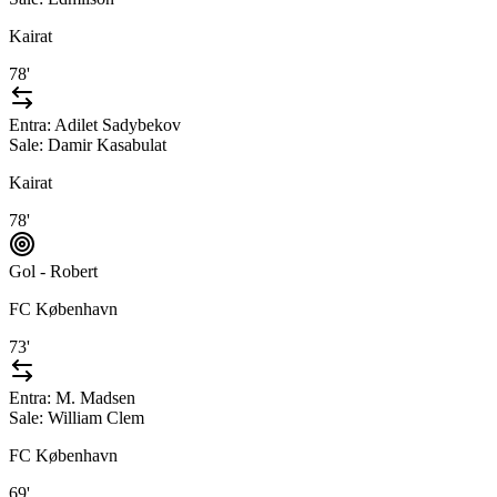
Kairat
78'
Entra:
Adilet Sadybekov
Sale:
Damir Kasabulat
Kairat
78'
Gol - Robert
FC København
73'
Entra:
M. Madsen
Sale:
William Clem
FC København
69'