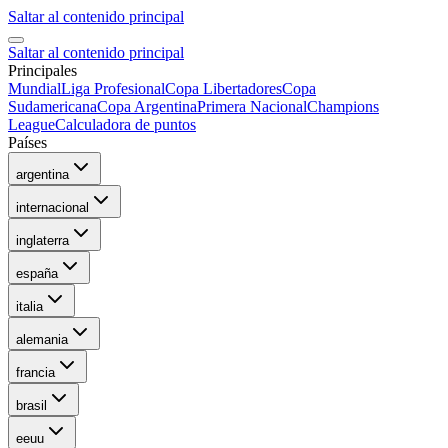
Saltar al contenido principal
Saltar al contenido principal
Principales
Mundial
Liga Profesional
Copa Libertadores
Copa
Sudamericana
Copa Argentina
Primera Nacional
Champions
League
Calculadora de puntos
Países
argentina
internacional
inglaterra
españa
italia
alemania
francia
brasil
eeuu