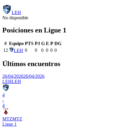
LEH
No disponible
Posiciones en
Ligue 1
#
Equipo
PTS
PJ
G
E
P
DG
12
0
0
0
0
0
0
LEH
Últimos encuentros
26/04/2026
26/04/2026
LEH
LEH
4
-
4
MTZ
MTZ
Ligue 1