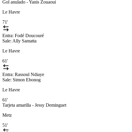
Gol anulado - Yanis Zouaoui
Le Havre
71'
Entra:
Fodé Doucouré
Sale:
Ally Samatta
Le Havre
61'
Entra:
Rassoul Ndiaye
Sale:
Simon Ebonog
Le Havre
61'
Tarjeta amarilla - Jessy Deminguet
Metz
51'