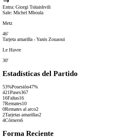
Entra:
Giorgi Tsitaishvili
Sale:
Michel Mboula
Metz
46'
Tarjeta amarilla - Yanis Zouaoui
Le Havre
30'
Estadísticas del Partido
53%
Posesión
47%
421
Pases
367
16
Faltas
16
7
Remates
10
0
Remates al arco
2
2
Tarjetas amarillas
2
4
Córners
6
Forma Reciente