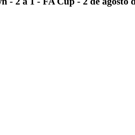
wn
- 2 a 1
- FA Cup
- 2 de agosto 