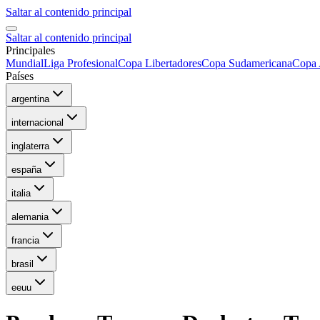
Saltar al contenido principal
Saltar al contenido principal
Principales
Mundial
Liga Profesional
Copa Libertadores
Copa Sudamericana
Copa 
Países
argentina
internacional
inglaterra
españa
italia
alemania
francia
brasil
eeuu