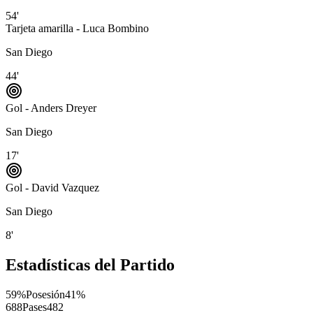
54'
Tarjeta amarilla - Luca Bombino
San Diego
44'
Gol - Anders Dreyer
San Diego
17'
Gol - David Vazquez
San Diego
8'
Estadísticas del Partido
59%
Posesión
41%
688
Pases
482