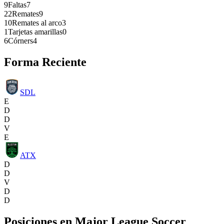
9
Faltas
7
22
Remates
9
10
Remates al arco
3
1
Tarjetas amarillas
0
6
Córners
4
Forma Reciente
SDL
E
D
D
V
E
ATX
D
D
V
D
D
Posiciones en
Major League Soccer