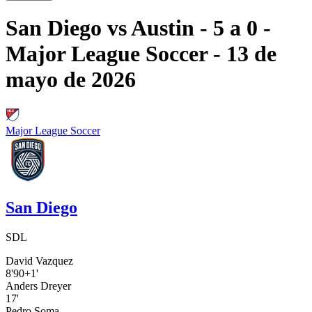
San Diego
vs
Austin
- 5 a 0
-
Major League Soccer
- 13 de
mayo de 2026
Major League Soccer
San Diego
SDL
David Vazquez
8'
90+1'
Anders Dreyer
17'
Pedro Soma