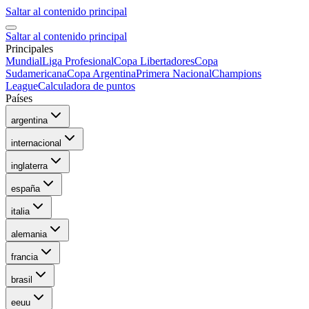
Saltar al contenido principal
Saltar al contenido principal
Principales
Mundial
Liga Profesional
Copa Libertadores
Copa
Sudamericana
Copa Argentina
Primera Nacional
Champions
League
Calculadora de puntos
Países
argentina
internacional
inglaterra
españa
italia
alemania
francia
brasil
eeuu