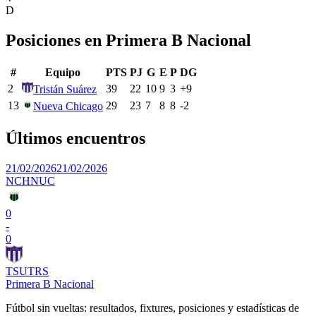
D
Posiciones en
Primera B Nacional
#
Equipo
PTS
PJ
G
E
P
DG
2
39
22
10
9
3
+
9
Tristán Suárez
13
29
23
7
8
8
-2
Nueva Chicago
Últimos encuentros
21/02/2026
21/02/2026
NCH
NUC
0
-
0
TSU
TRS
Primera B Nacional
Fútbol sin vueltas: resultados, fixtures, posiciones y estadísticas de