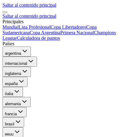
Saltar al contenido principal
Saltar al contenido principal
Principales
Mundial
Liga Profesional
Copa Libertadores
Copa
Sudamericana
Copa Argentina
Primera Nacional
Champions
League
Calculadora de puntos
Países
argentina
internacional
inglaterra
españa
italia
alemania
francia
brasil
eeuu