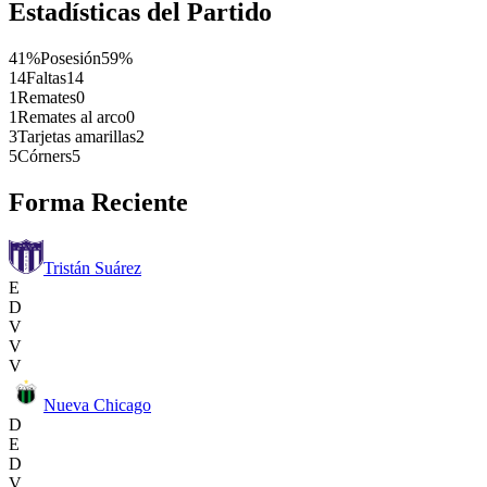
Estadísticas del Partido
41%
Posesión
59%
14
Faltas
14
1
Remates
0
1
Remates al arco
0
3
Tarjetas amarillas
2
5
Córners
5
Forma Reciente
Tristán Suárez
E
D
V
V
V
Nueva Chicago
D
E
D
V