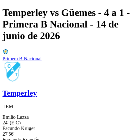
Temperley
vs
Güemes
- 4 a 1
-
Primera B Nacional
- 14 de
junio de 2026
Primera B Nacional
Temperley
TEM
Emilio Lazza
24'
(E.C)
Facundo Krüger
27'
56'
Fernando Brandán