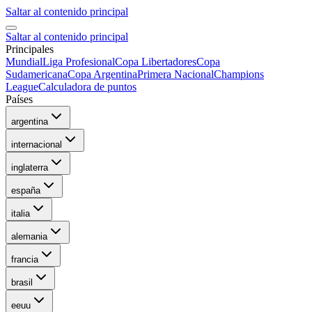
Saltar al contenido principal
Saltar al contenido principal
Principales
Mundial
Liga Profesional
Copa Libertadores
Copa
Sudamericana
Copa Argentina
Primera Nacional
Champions
League
Calculadora de puntos
Países
argentina
internacional
inglaterra
españa
italia
alemania
francia
brasil
eeuu