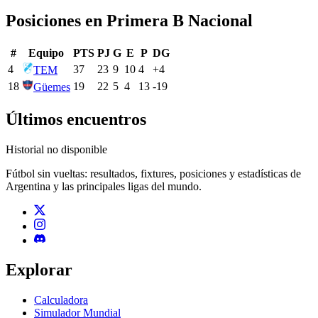
Posiciones en
Primera B Nacional
#
Equipo
PTS
PJ
G
E
P
DG
4
37
23
9
10
4
+
4
TEM
18
19
22
5
4
13
-19
Güemes
Últimos encuentros
Historial no disponible
Fútbol sin vueltas: resultados, fixtures, posiciones y estadísticas de
Argentina y las principales ligas del mundo.
Explorar
Calculadora
Simulador Mundial