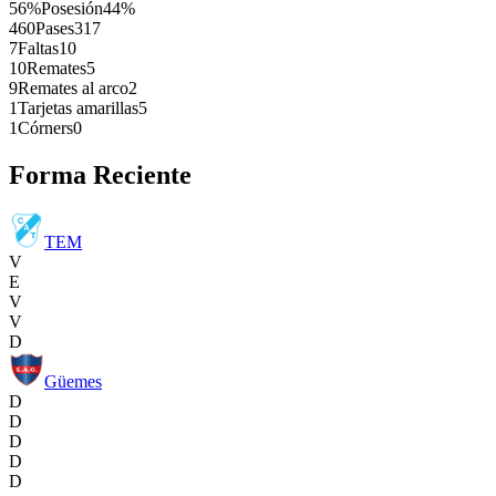
56%
Posesión
44%
460
Pases
317
7
Faltas
10
10
Remates
5
9
Remates al arco
2
1
Tarjetas amarillas
5
1
Córners
0
Forma Reciente
TEM
V
E
V
V
D
Güemes
D
D
D
D
D