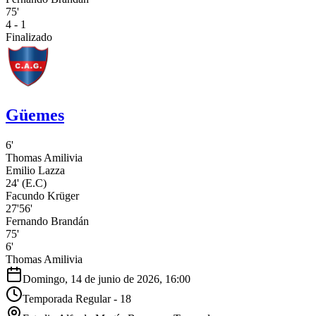
75'
4 - 1
Finalizado
Güemes
6'
Thomas Amilivia
Emilio Lazza
24'
(E.C)
Facundo Krüger
27'
56'
Fernando Brandán
75'
6'
Thomas Amilivia
Domingo, 14 de junio de 2026, 16:00
Temporada Regular - 18