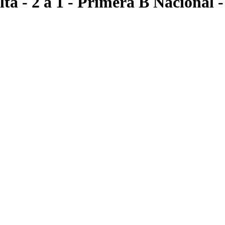
lta
- 2 a 1
- Primera B Nacional
-