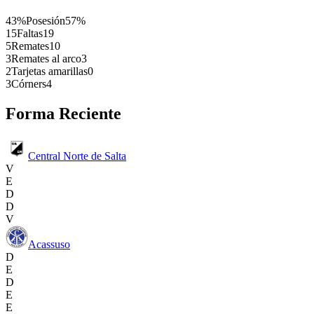
43%
Posesión
57%
15
Faltas
19
5
Remates
10
3
Remates al arco
3
2
Tarjetas amarillas
0
3
Córners
4
Forma Reciente
Central Norte de Salta
V
E
D
D
V
Acassuso
D
E
D
E
E