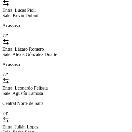
Entra:
Lucas Pioli
Sale:
Kevin Dubini
Acassuso
77'
Entra:
Lázaro Romero
Sale:
Alexis Gónzalez Duarte
Acassuso
77'
Entra:
Leonardo Felissia
Sale:
Agustín Lamosa
Central Norte de Salta
74'
Entra:
Julián López