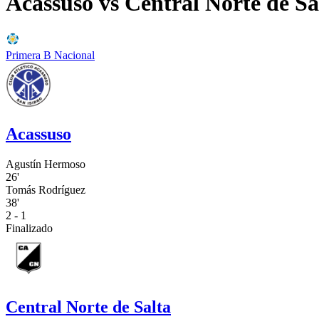
Acassuso
vs
Central Norte de Sa
Primera B Nacional
Acassuso
Agustín Hermoso
26'
Tomás Rodríguez
38'
2 - 1
Finalizado
Central Norte de Salta