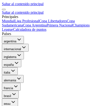
Saltar al contenido principal
Saltar al contenido principal
Principales
Mundial
Liga Profesional
Copa Libertadores
Copa
Sudamericana
Copa Argentina
Primera Nacional
Champions
League
Calculadora de puntos
Países
argentina
internacional
inglaterra
españa
italia
alemania
francia
brasil
eeuu