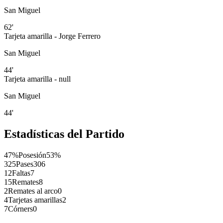
San Miguel
62'
Tarjeta amarilla - Jorge Ferrero
San Miguel
44'
Tarjeta amarilla - null
San Miguel
44'
Estadísticas del Partido
47%
Posesión
53%
325
Pases
306
12
Faltas
7
15
Remates
8
2
Remates al arco
0
4
Tarjetas amarillas
2
7
Córners
0