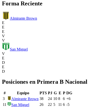
Forma Reciente
Almirante Brown
E
E
E
V
V
San Miguel
V
E
D
E
D
Posiciones en
Primera B Nacional
#
Equipo
PTS
PJ
G
E
P
DG
3
38
24
10
8
6
+
6
Almirante Brown
11
26
22
5
11
6
-5
San Miguel