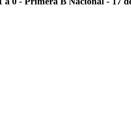
1 a 0
- Primera B Nacional
- 17 d