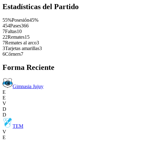
Estadísticas del Partido
55%
Posesión
45%
454
Pases
366
7
Faltas
10
22
Remates
15
7
Remates al arco
3
3
Tarjetas amarillas
3
6
Córners
7
Forma Reciente
Gimnasia Jujuy
E
E
V
D
D
TEM
V
E