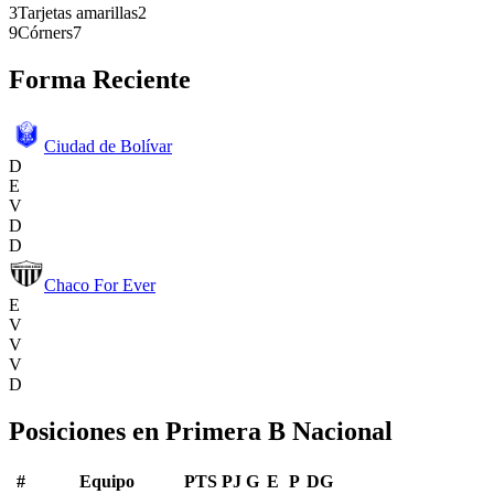
3
Tarjetas amarillas
2
9
Córners
7
Forma Reciente
Ciudad de Bolívar
D
E
V
D
D
Chaco For Ever
E
V
V
V
D
Posiciones en
Primera B Nacional
#
Equipo
PTS
PJ
G
E
P
DG