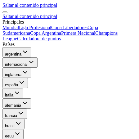
Saltar al contenido principal
Saltar al contenido principal
Principales
Mundial
Liga Profesional
Copa Libertadores
Copa
Sudamericana
Copa Argentina
Primera Nacional
Champions
League
Calculadora de puntos
Países
argentina
internacional
inglaterra
españa
italia
alemania
francia
brasil
eeuu