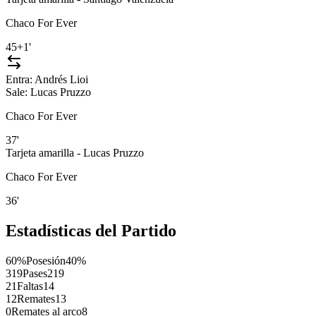
Chaco For Ever
45+1'
Entra:
Andrés Lioi
Sale:
Lucas Pruzzo
Chaco For Ever
37'
Tarjeta amarilla - Lucas Pruzzo
Chaco For Ever
36'
Estadísticas del Partido
60%
Posesión
40%
319
Pases
219
21
Faltas
14
12
Remates
13
0
Remates al arco
8