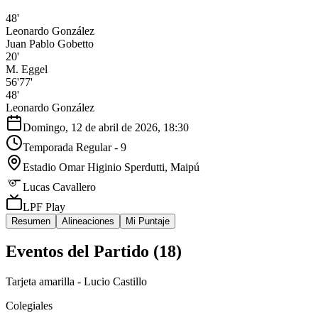
48'
Leonardo González
Juan Pablo Gobetto
20'
M. Eggel
56'
77'
48'
Leonardo González
Domingo, 12 de abril de 2026, 18:30
Temporada Regular - 9
Estadio Omar Higinio Sperdutti
, Maipú
Lucas Cavallero
LPF Play
Resumen
Alineaciones
Mi Puntaje
Eventos del Partido (
18
)
Tarjeta amarilla - Lucio Castillo
Colegiales