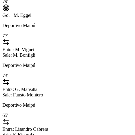
79'
Gol - M. Eggel
Deportivo Maipú
77'
Entra:
M. Viguet
Sale:
M. Bonfigli
Deportivo Maipú
73'
Entra:
G. Mansilla
Sale:
Fausto Montero
Deportivo Maipú
65'
Entra:
Lisandro Cabrera
Sale:
F. Rivarola