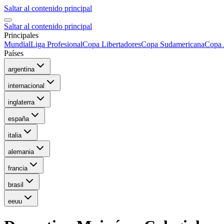
Saltar al contenido principal
Saltar al contenido principal
Principales
Mundial
Liga Profesional
Copa Libertadores
Copa Sudamericana
Copa 
Países
argentina
internacional
inglaterra
españa
italia
alemania
francia
brasil
eeuu