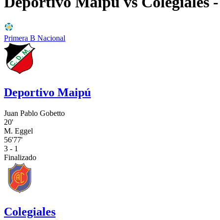
Deportivo Maipú
vs
Colegiales
-
Primera B Nacional
Deportivo Maipú
Juan Pablo Gobetto
20'
M. Eggel
56'
77'
3 - 1
Finalizado
Colegiales