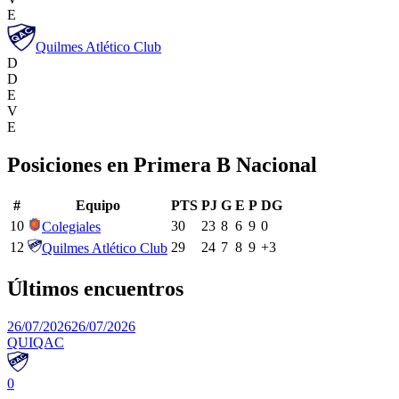
E
Quilmes Atlético Club
D
D
E
V
E
Posiciones en
Primera B Nacional
#
Equipo
PTS
PJ
G
E
P
DG
10
30
23
8
6
9
0
Colegiales
12
29
24
7
8
9
+
3
Quilmes Atlético Club
Últimos encuentros
26/07/2026
26/07/2026
QUI
QAC
0