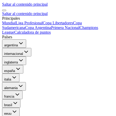
Saltar al contenido principal
Saltar al contenido principal
Principales
Mundial
Liga Profesional
Copa Libertadores
Copa
Sudamericana
Copa Argentina
Primera Nacional
Champions
League
Calculadora de puntos
Países
argentina
internacional
inglaterra
españa
italia
alemania
francia
brasil
eeuu