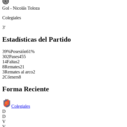
Gol - Nicolás Toloza
Colegiales
3'
Estadísticas del Partido
39%
Posesión
61%
302
Pases
455
14
Faltas
2
8
Remates
21
3
Remates al arco
2
2
Córners
8
Forma Reciente
Colegiales
D
D
V
V