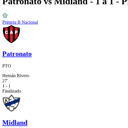
Patronato
vs
Midland
- 1 a 1
- P
Primera B Nacional
Patronato
PTO
Hernán Rivero
27'
1 - 1
Finalizado
Midland