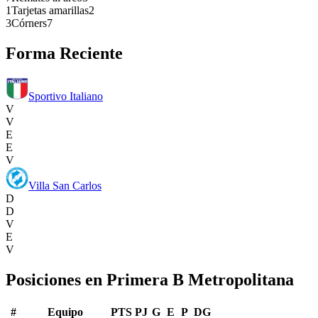
1
Tarjetas amarillas
2
3
Córners
7
Forma Reciente
Sportivo Italiano
V
V
E
E
V
Villa San Carlos
D
D
V
E
V
Posiciones en
Primera B Metropolitana
#
Equipo
PTS
PJ
G
E
P
DG