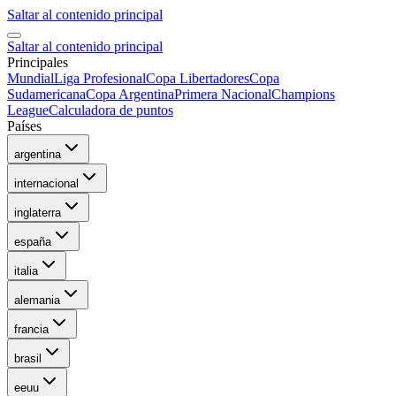
Saltar al contenido principal
Saltar al contenido principal
Principales
Mundial
Liga Profesional
Copa Libertadores
Copa
Sudamericana
Copa Argentina
Primera Nacional
Champions
League
Calculadora de puntos
Países
argentina
internacional
inglaterra
españa
italia
alemania
francia
brasil
eeuu