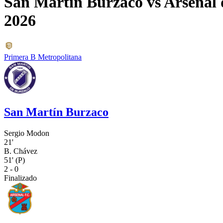
San Martín Burzaco
vs
Arsenal 
2026
Primera B Metropolitana
San Martín Burzaco
Sergio Modon
21'
B. Chávez
51'
(P)
2 - 0
Finalizado