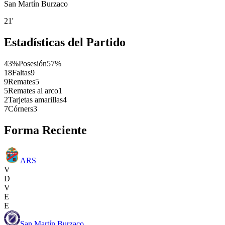
San Martín Burzaco
21'
Estadísticas del Partido
43%
Posesión
57%
18
Faltas
9
9
Remates
5
5
Remates al arco
1
2
Tarjetas amarillas
4
7
Córners
3
Forma Reciente
ARS
V
D
V
E
E
San Martín Burzaco