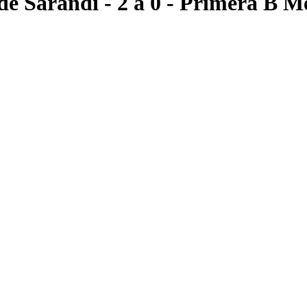
de Sarandí
- 2 a 0
- Primera B Me