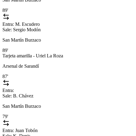
89'
Entra:
M. Escudero
Sale:
Sergio Modón
San Martín Burzaco
89'
Tarjeta amarilla - Uriel La Roza
Arsenal de Sarandí
87'
Entra:
Sale:
B. Chávez
San Martín Burzaco
79'
Entra:
Juan Tobón
Sale:
K. Denis