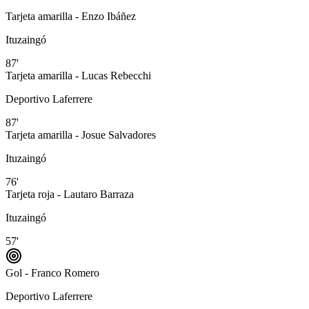
Tarjeta amarilla - Enzo Ibáñez
Ituzaingó
87'
Tarjeta amarilla - Lucas Rebecchi
Deportivo Laferrere
87'
Tarjeta amarilla - Josue Salvadores
Ituzaingó
76'
Tarjeta roja - Lautaro Barraza
Ituzaingó
57'
Gol - Franco Romero
Deportivo Laferrere