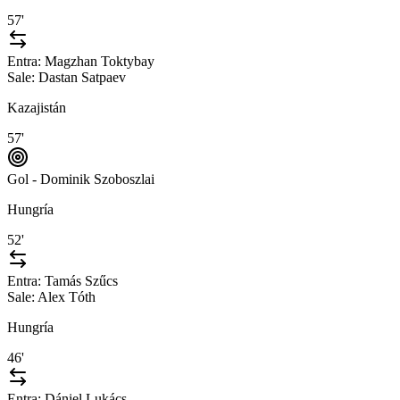
57'
Entra:
Magzhan Toktybay
Sale:
Dastan Satpaev
Kazajistán
57'
Gol - Dominik Szoboszlai
Hungría
52'
Entra:
Tamás Szűcs
Sale:
Alex Tóth
Hungría
46'
Entra:
Dániel Lukács