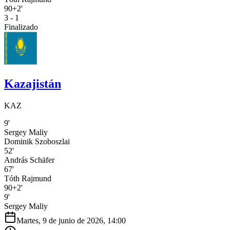
90+2'
3 - 1
Finalizado
Kazajistán
KAZ
9'
Sergey Maliy
Dominik Szoboszlai
52'
András Schäfer
67'
Tóth Rajmund
90+2'
9'
Sergey Maliy
Martes, 9 de junio de 2026, 14:00