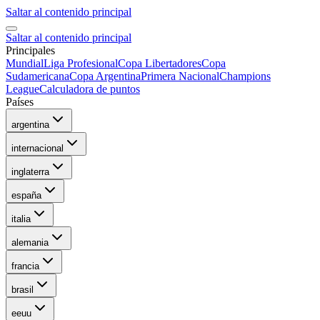
Saltar al contenido principal
Saltar al contenido principal
Principales
Mundial
Liga Profesional
Copa Libertadores
Copa
Sudamericana
Copa Argentina
Primera Nacional
Champions
League
Calculadora de puntos
Países
argentina
internacional
inglaterra
españa
italia
alemania
francia
brasil
eeuu