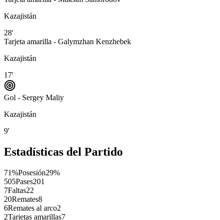
Kazajistán
28'
Tarjeta amarilla - Galymzhan Kenzhebek
Kazajistán
17'
Gol - Sergey Maliy
Kazajistán
9'
Estadísticas del Partido
71%
Posesión
29%
505
Pases
201
7
Faltas
22
20
Remates
8
6
Remates al arco
2
2
Tarjetas amarillas
7