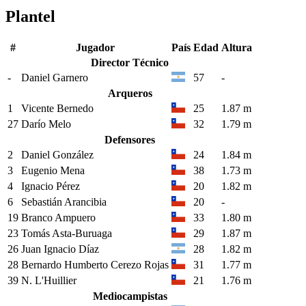
Plantel
#
Jugador
País
Edad
Altura
Director Técnico
-
Daniel Garnero
57
-
Arqueros
1
Vicente Bernedo
25
1.87 m
27
Darío Melo
32
1.79 m
Defensores
2
Daniel González
24
1.84 m
3
Eugenio Mena
38
1.73 m
4
Ignacio Pérez
20
1.82 m
6
Sebastián Arancibia
20
-
19
Branco Ampuero
33
1.80 m
23
Tomás Asta-Buruaga
29
1.87 m
26
Juan Ignacio Díaz
28
1.82 m
28
Bernardo Humberto Cerezo Rojas
31
1.77 m
39
N. L'Huillier
21
1.76 m
Mediocampistas