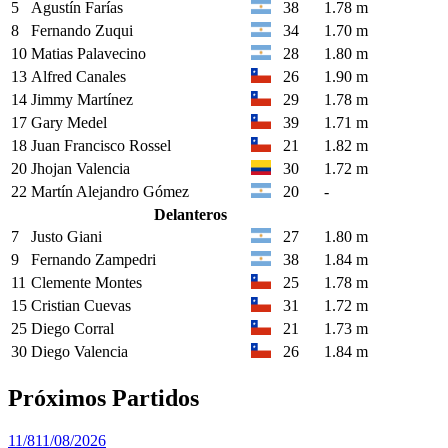
5
Agustín Farías
38
1.78 m
8
Fernando Zuqui
34
1.70 m
10
Matias Palavecino
28
1.80 m
13
Alfred Canales
26
1.90 m
14
Jimmy Martínez
29
1.78 m
17
Gary Medel
39
1.71 m
18
Juan Francisco Rossel
21
1.82 m
20
Jhojan Valencia
30
1.72 m
22
Martín Alejandro Gómez
20
-
Delanteros
7
Justo Giani
27
1.80 m
9
Fernando Zampedri
38
1.84 m
11
Clemente Montes
25
1.78 m
15
Cristian Cuevas
31
1.72 m
25
Diego Corral
21
1.73 m
30
Diego Valencia
26
1.84 m
Próximos Partidos
11/8
11/08/2026