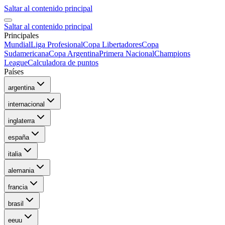
Saltar al contenido principal
Saltar al contenido principal
Principales
Mundial
Liga Profesional
Copa Libertadores
Copa
Sudamericana
Copa Argentina
Primera Nacional
Champions
League
Calculadora de puntos
Países
argentina
internacional
inglaterra
españa
italia
alemania
francia
brasil
eeuu