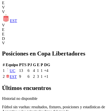
E
V
V
EST
V
E
E
D
V
Posiciones en
Copa Libertadores
#
Equipo
PTS
PJ
G
E
P
DG
1
13
6
4
1
1
+
4
UC
2
9
6
2
3
1
+
1
EST
Últimos encuentros
Historial no disponible
Fútbol sin vueltas: resultados, fixtures, posiciones y estadísticas de