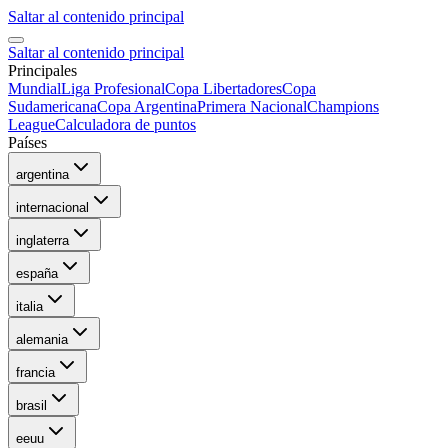
Saltar al contenido principal
Saltar al contenido principal
Principales
Mundial
Liga Profesional
Copa Libertadores
Copa
Sudamericana
Copa Argentina
Primera Nacional
Champions
League
Calculadora de puntos
Países
argentina
internacional
inglaterra
españa
italia
alemania
francia
brasil
eeuu