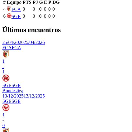
#
Equipo
PTS
PJ
G
E
P
DG
4
0
0
0
0
0
0
FCA
6
0
0
0
0
0
0
SGE
Últimos encuentros
25/04/2026
25/04/2026
FCA
FCA
1
-
1
SGE
SGE
Bundesliga
13/12/2025
13/12/2025
SGE
SGE
1
-
0