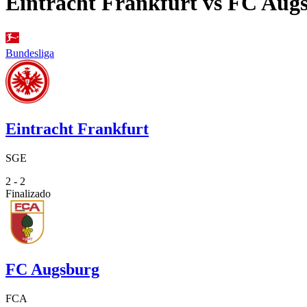
Eintracht Frankfurt
vs
FC Aug
Bundesliga
Eintracht Frankfurt
SGE
2 - 2
Finalizado
FC Augsburg
FCA