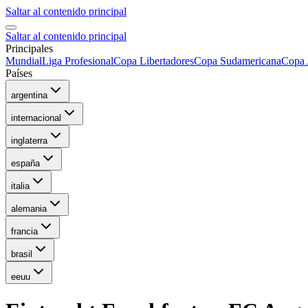
Saltar al contenido principal
Saltar al contenido principal
Principales
Mundial
Liga Profesional
Copa Libertadores
Copa Sudamericana
Copa 
Países
argentina
internacional
inglaterra
españa
italia
alemania
francia
brasil
eeuu