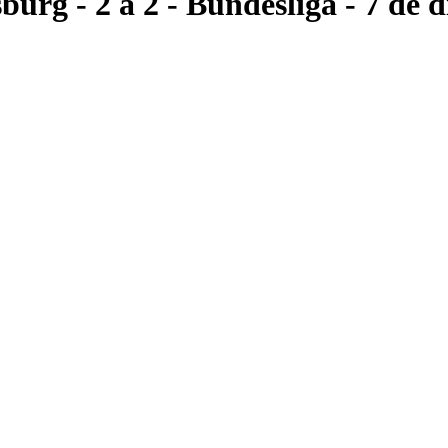
sburg
- 2 a 2
- Bundesliga
- 7 de 