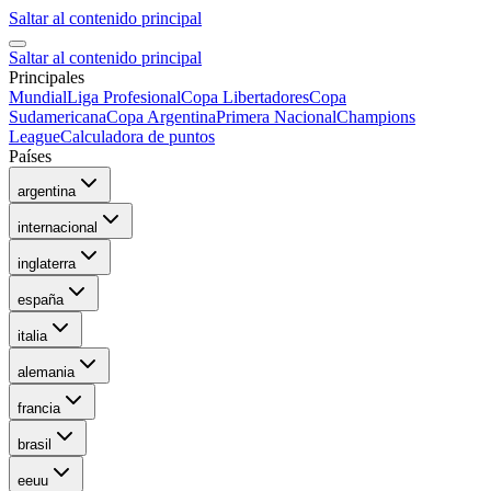
Saltar al contenido principal
Saltar al contenido principal
Principales
Mundial
Liga Profesional
Copa Libertadores
Copa
Sudamericana
Copa Argentina
Primera Nacional
Champions
League
Calculadora de puntos
Países
argentina
internacional
inglaterra
españa
italia
alemania
francia
brasil
eeuu